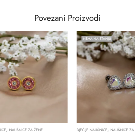
Povezani Proizvodi
NEMA NA STANJU
,
,
E
NAUŠNICE ZA ŽENE
DJEČIJE NAUŠNICE
NAUŠNICE ZA Ž