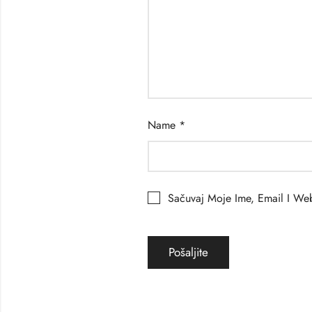
Name
*
Sačuvaj Moje Ime, Email I W