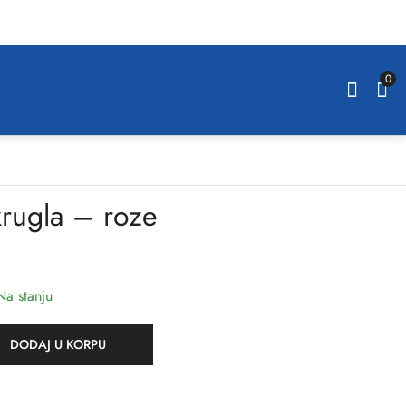
0
rugla – roze
Srebrena okrugla -
Medo model
bijela
10,00
KM
25,00
KM
Na stanju
DODAJ U KORPU