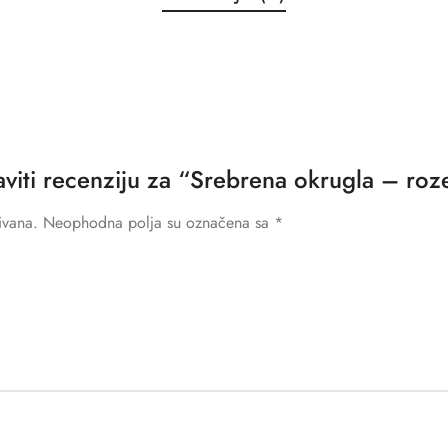
taviti recenziju za “Srebrena okrugla – roz
ivana.
Neophodna polja su označena sa
*