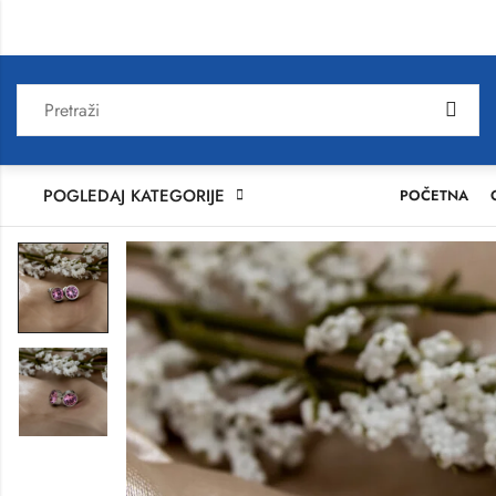
Home
»
Shop
»
Srebrena okrugla – roze
POGLEDAJ KATEGORIJE
POČETNA