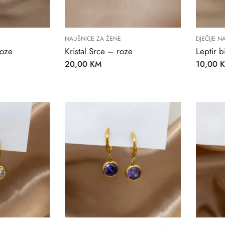
NAUŠNICE ZA ŽENE
DJEČIJE N
roze
Kristal Srce – roze
Leptir bi
20,00
KM
10,00