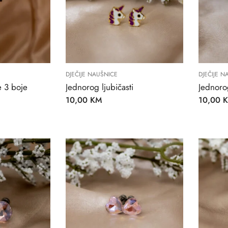
DJEČIJE NAUŠNICE
DJEČIJE N
e 3 boje
Jednorog ljubičasti
Jednoro
10,00
KM
10,00