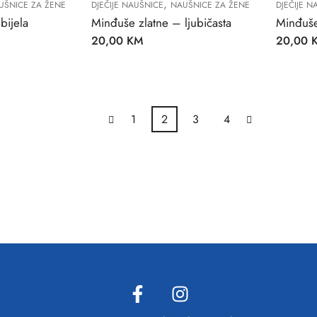
,
UŠNICE ZA ŽENE
DJEČIJE NAUŠNICE
NAUŠNICE ZA ŽENE
DJEČIJE N
bijela
Minđuše zlatne – ljubičasta
Minđuše
20,00
KM
20,00
1
2
3
4