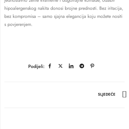
jednostavno želite kvalitetne i dugotrajne komade, odabir
hipoalergenskog nakita donosi brojne prednosti. Bez iritacija,
bez kompromisa – samo sjajna elegancija koju možete nositi
s povjerenjem.
Podijeli:
SLJEDEĆE