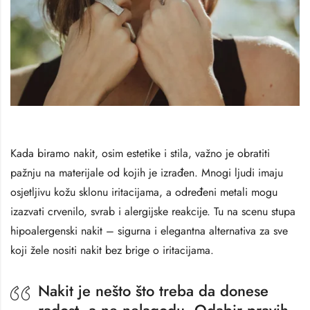
Kada biramo nakit, osim estetike i stila, važno je obratiti
pažnju na materijale od kojih je izrađen. Mnogi ljudi imaju
osjetljivu kožu sklonu iritacijama, a određeni metali mogu
izazvati crvenilo, svrab i alergijske reakcije. Tu na scenu stupa
hipoalergenski nakit – sigurna i elegantna alternativa za sve
koji žele nositi nakit bez brige o iritacijama.
Nakit je nešto što treba da donese
radost, a ne nelagodu. Odabir pravih