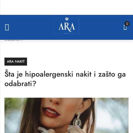
0
Home
»
Blog
»
Šta je hipoalergenski nakit i zašto ga
odabrati?
ARA NAKIT
Šta je hipoalergenski nakit i zašto ga
odabrati?