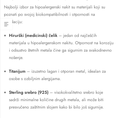
Najbolji izbor za hipoalergenski nakit su materijali koji su
poznati po svojoj biokompatibilnosti i otpornosti na
oksidaciju:
Hirurški (medicinski) čelik
– jedan od najčešćih
materijala u hipoalergenskom nakitu. Otpornost na koroziju
i odsustvo štetnih metala čine ga sigurnim za svakodnevno
nošenje.
Titanijum
– izuzetno lagan i otporan metal, idealan za
osobe s ozbiljnim alergijama.
Sterling srebro (925)
– visokokvalitetno srebro koje
sadrži minimalne količine drugih metala, ali može biti
presvučeno zaštitnim slojem kako bi bilo još sigurnije.