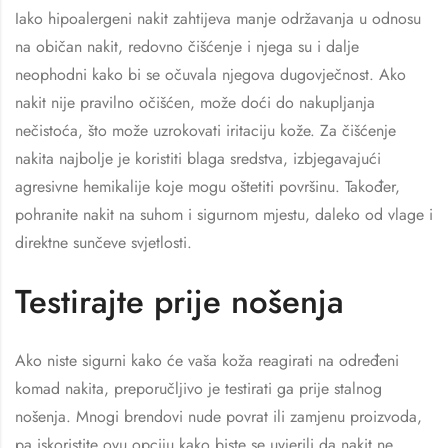
Iako hipoalergeni nakit zahtijeva manje održavanja u odnosu
na običan nakit, redovno čišćenje i njega su i dalje
neophodni kako bi se očuvala njegova dugovječnost. Ako
nakit nije pravilno očišćen, može doći do nakupljanja
nečistoća, što može uzrokovati iritaciju kože. Za čišćenje
nakita najbolje je koristiti blaga sredstva, izbjegavajući
agresivne hemikalije koje mogu oštetiti površinu. Također,
pohranite nakit na suhom i sigurnom mjestu, daleko od vlage i
direktne sunčeve svjetlosti.
Testirajte prije nošenja
Ako niste sigurni kako će vaša koža reagirati na određeni
komad nakita, preporučljivo je testirati ga prije stalnog
nošenja. Mnogi brendovi nude povrat ili zamjenu proizvoda,
pa iskoristite ovu opciju kako biste se uvjerili da nakit ne