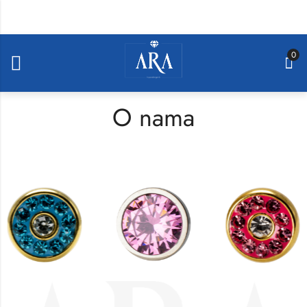
0
Home
»
O nama
O nama