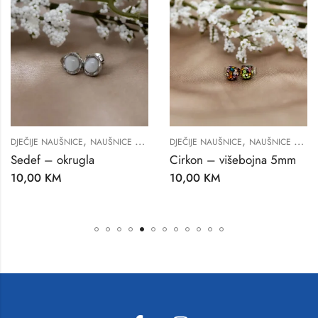
,
,
NICE
NAUŠNICE ZA ŽENE
DJEČIJE NAUŠNICE
NAUŠNICE ZA ŽENE
DJEČIJE NAUŠ
krugla
Cirkon – višebojna 5mm
Kristal Lep
10,00
KM
20,00
KM