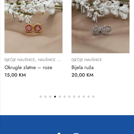
,
NAUŠNICE ZA ŽENE
DJEČIJE NAUŠNICE
DJEČIJE NAUŠNICE
 – roze
Bijela ruža
Cirkon roze –
20,00
KM
10,00
KM