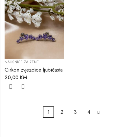
NAUŠNICE ZA ŽENE
Cirkon zvjezdice ljubičasta
20,00
KM
1
2
3
4